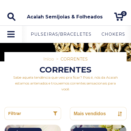
5% DE DESCONTO NO PAGAMENTO VIA PIX.
0
Acaiah Semijoias & Folheados
PULSEIRAS/BRACELETES
CHOKERS
Início
>
CORRENTES
CORRENTES
Sabe aquela tendência que veio pra ficar? Pois é, nós da Acaiah
estamos antenados e trouxemos correntes sensacionais para
você.
Filtrar